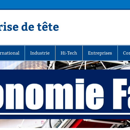
ise de tête
rnational
Industrie
Hi-Tech
Entreprises
Co