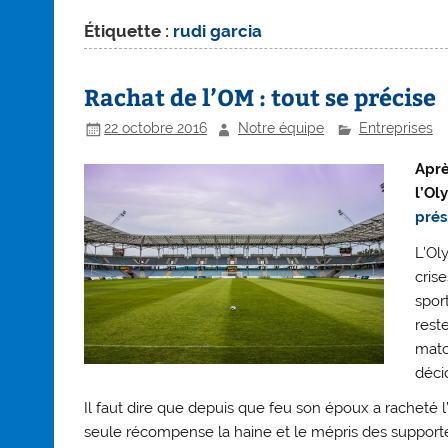
Étiquette :
rudi garcia
Rachat de l’OM : tout se précise
22 octobre 2016
Notre équipe
Entreprises
Aprè
l’Ol
prés
L’Ol
crise
spor
reste
matc
déci
Il faut dire que depuis que feu son époux a racheté 
seule récompense la haine et le mépris des supporters