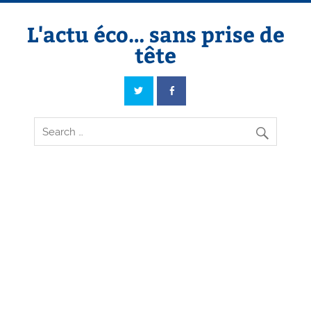
Skip
to
content
L'actu éco… sans prise de
tête
L'actu éco… sans prise de tête