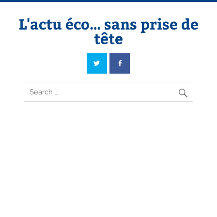
Skip
to
content
L'actu éco… sans prise de
tête
L'actu éco… sans prise de tête