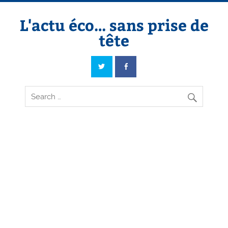
Skip
to
content
L'actu éco… sans prise de
tête
L'actu éco… sans prise de tête