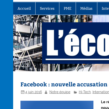
Accueil
Services
PME
Médias
Inte
Facebook : nouvelle accusation
4 juin 2016
Notre équipe
Hi-Tech
,
Internatio
Le r
nouv