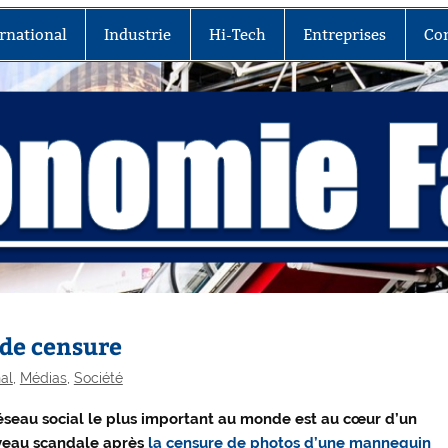
rnational
Industrie
Hi-Tech
Entreprises
Co
 de censure
nal
,
Médias
,
Société
éseau social le plus important au monde est au cœur d’un
eau scandale après
la censure de photos d’une mannequin