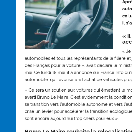
Aprè
auto
ce l
il s
« I
acc
« Je 
automobiles et tous les représentants de la filière 
des Français pour la voiture », avait déclaré le mini
mai. Ce lundi 18 mai, il a annoncé sur France Info qu’
automobile, qui favorisera « l’achat de véhicules propr
« Ce sera un soutien aux voitures qui émettent le mo
averti Bruno Le Maire. C’est évidemment la condition 
sa transition vers l’automobile autonome et vers l’aut
crise un levier pour accélérer la transition écologiq
sont encore aujourd’hui trop chers pour eux ».
Bruno Le Maire souhaite la relocalisatio