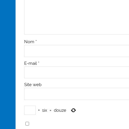
Nom
*
E-mail
*
Site web
+
six
=
douze