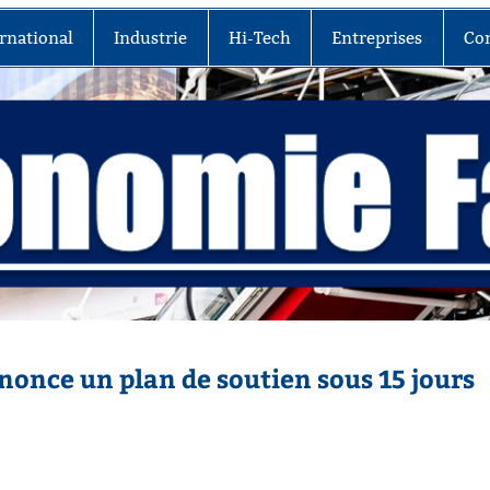
rnational
Industrie
Hi-Tech
Entreprises
Co
once un plan de soutien sous 15 jours