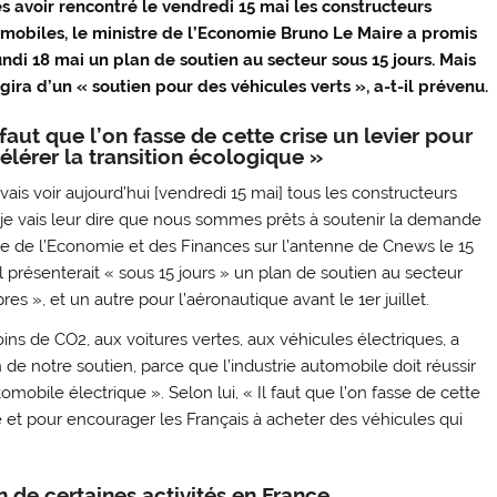
s avoir rencontré le vendredi 15 mai les constructeurs
mobiles, le ministre de l’Economie Bruno Le Maire a promis
undi 18 mai un plan de soutien au secteur sous 15 jours. Mais
’agira d’un « soutien pour des véhicules verts », a-t-il prévenu.
l faut que l’on fasse de cette crise un levier pour
élérer la transition écologique »
vais voir aujourd’hui [vendredi 15 mai] tous les constructeurs
et je vais leur dire que nous sommes prêts à soutenir la demande
stre de l’Economie et des Finances sur l’antenne de Cnews le 15
il présenterait « sous 15 jours » un plan de soutien au secteur
es », et un autre pour l’aéronautique avant le 1er juillet.
ins de CO2, aux voitures vertes, aux véhicules électriques, a
de notre soutien, parce que l’industrie automobile doit réussir
omobile électrique ». Selon lui, « Il faut que l’on fasse de cette
ue et pour encourager les Français à acheter des véhicules qui
n de certaines activités en France