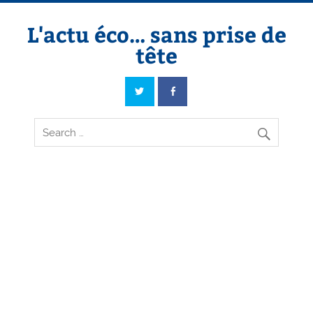
Skip
to
content
L'actu éco… sans prise de
tête
L'actu éco… sans prise de tête