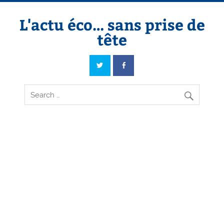
Skip
to
content
L'actu éco… sans prise de
tête
L'actu éco… sans prise de tête