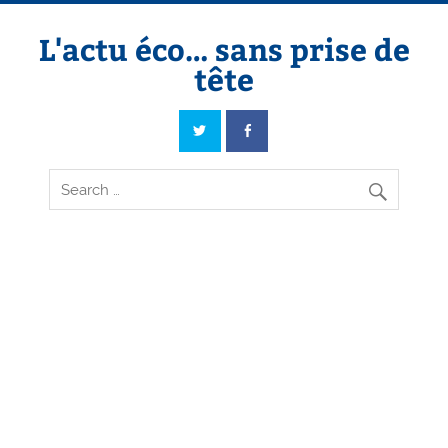
Skip
to
content
L'actu éco… sans prise de
tête
L'actu éco… sans prise de tête