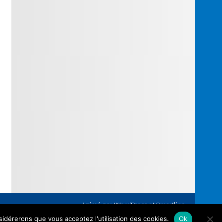
Animé par
WordPress
et
Smartline
.
nsidérerons que vous acceptez l'utilisation des cookies.
Ok