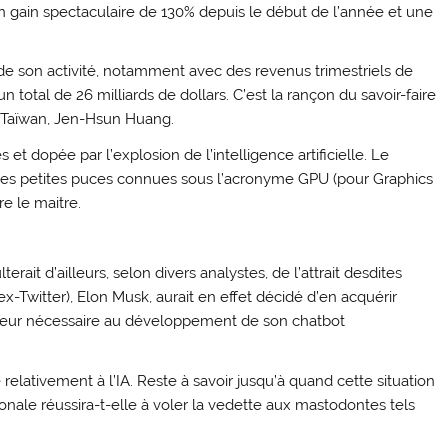
un gain spectaculaire de 130% depuis le début de l’année et une
e de son activité, notamment avec des revenus trimestriels de
 total de 26 milliards de dollars. C’est la rançon du savoir-faire
à Taïwan, Jen-Hsun Huang.
t dopée par l’explosion de l’intelligence artificielle. Le
 des petites puces connues sous l’acronyme GPU (pour Graphics
re le maitre.
rait d’ailleurs, selon divers analystes, de l’attrait desdites
x-Twitter), Elon Musk, aurait en effet décidé d’en acquérir
lateur nécessaire au développement de son chatbot
 relativement à l’IA. Reste à savoir jusqu’à quand cette situation
onale réussira-t-elle à voler la vedette aux mastodontes tels