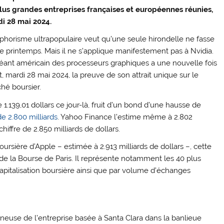
lus grandes entreprises françaises et européennes réunies,
i 28 mai 2024.
phorisme ultrapopulaire veut qu’une seule hirondelle ne fasse
le printemps. Mais il ne s’applique manifestement pas à Nvidia.
éant américain des processeurs graphiques a une nouvelle fois
t, mardi 28 mai 2024, la preuve de son attrait unique sur le
hé boursier.
e 1.139,01 dollars ce jour-là, fruit d’un bond d’une hausse de
e 2.800 milliards
. Yahoo Finance l’estime même à 2.802
ffre de 2.850 milliards de dollars.
oursière d’Apple – estimée à 2.913 milliards de dollars –, cette
de la Bourse de Paris. Il représente notamment les 40 plus
apitalisation boursière ainsi que par volume d’échanges
gineuse de l’entreprise basée à Santa Clara dans la banlieue