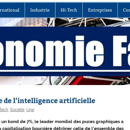
rnational
Industrie
Hi-Tech
Entreprises
Co
 de l’intelligence artificielle
Tech
,
Société
,
Une
 un bond de 7%, le leader mondial des puces graphiques a
a capitalisation boursière détrôner celle de l’ensemble des