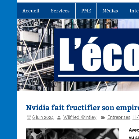
Accueil
Services
PME
Médias
Inte
Nvidia fait fructifier son empire
6 juin 2024
Wilfried Wintley
Entreprises
,
Hi-
Avec
vu s