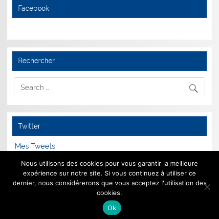
Facebook
Rechercher
Twitter
Mes Tweets
Nous utilisons des cookies pour vous garantir la meilleure
expérience sur notre site. Si vous continuez à utiliser ce
dernier, nous considérerons que vous acceptez l'utilisation des
Mentions Légales
cookies.
Ok
Animé par
WordPress
et
Smartline
.