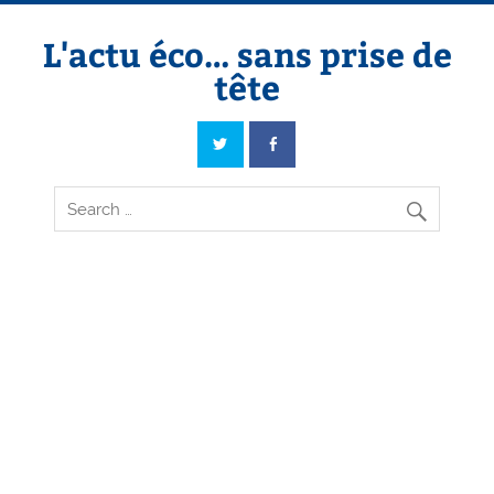
Skip
to
content
L'actu éco… sans prise de
tête
L'actu éco… sans prise de tête