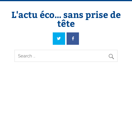
Skip
to
content
L'actu éco… sans prise de
tête
L'actu éco… sans prise de tête