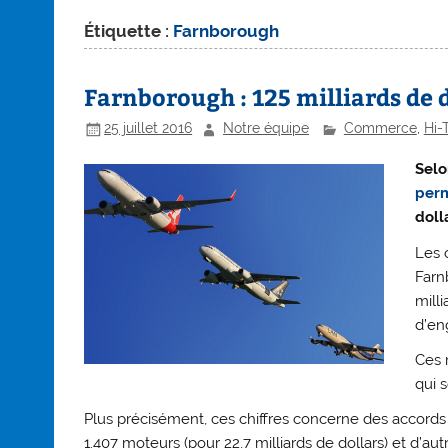
Étiquette :
Farnborough
Farnborough : 125 milliards de 
25 juillet 2016
Notre équipe
Commerce
,
Hi-
Selo
perm
doll
Les 
Farn
mill
d’en
Ces 
qui s
Plus précisément, ces chiffres concerne des accords p
1.407 moteurs (pour 22,7 milliards de dollars) et d’autr