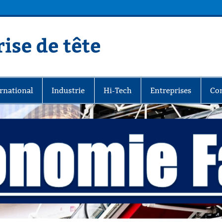
ise de tête
rnational
Industrie
Hi-Tech
Entreprises
Co