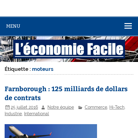
MENU
Étiquette :
moteurs
Farnborough : 125 milliards de dollars
de contrats
25 juillet 2016
Notre équipe
Commerce
,
Hi-Tech
,
Industrie
,
International