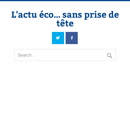
Skip
to
content
L'actu éco… sans prise de
tête
L'actu éco… sans prise de tête