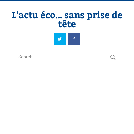
Skip
to
content
L'actu éco… sans prise de
tête
L'actu éco… sans prise de tête