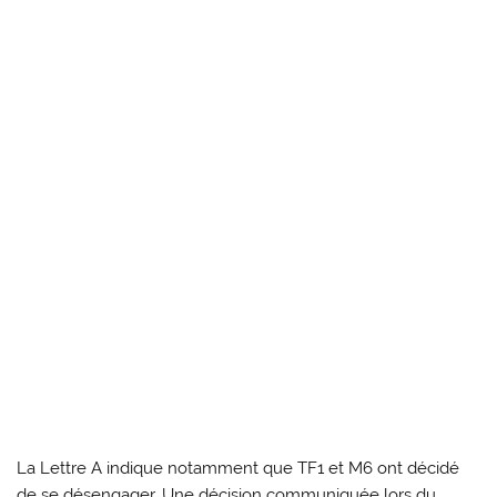
La Lettre A indique notamment que TF1 et M6 ont décidé
de se désengager. Une décision communiquée lors du