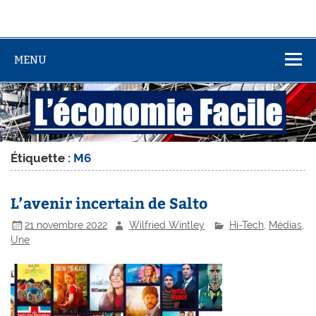
MENU
Étiquette :
M6
L’avenir incertain de Salto
21 novembre 2022
Wilfried Wintley
Hi-Tech
,
Médias
,
Une