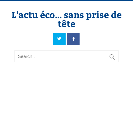
Skip
to
content
L'actu éco… sans prise de
tête
L'actu éco… sans prise de tête