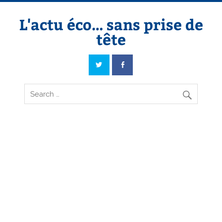
Skip
to
content
L'actu éco… sans prise de
tête
L'actu éco… sans prise de tête