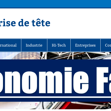
ise de tête
rnational
Industrie
Hi-Tech
Entreprises
Co