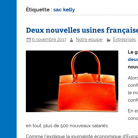
Étiquette :
sac kelly
Deux nouvelles usines françai
6 novembre 2017
Notre équipe
Entreprises
,
Le g
deux
nouv
Alor
conf
le m
conf
En ef
cons
en tout, plus de 500 nouveaux salariés.
Comme l’explique la journaliste économique d’Europe 