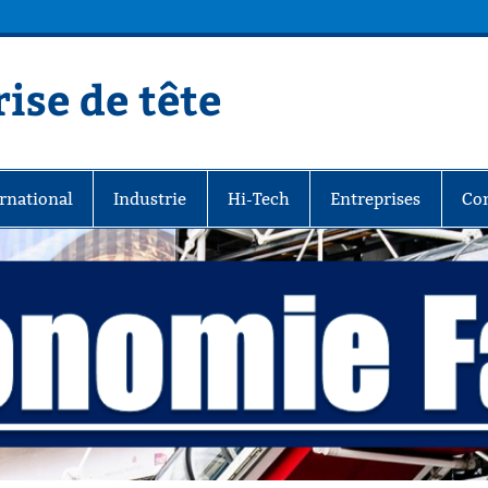
ise de tête
rnational
Industrie
Hi-Tech
Entreprises
Co