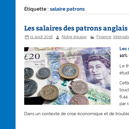
Étiquette :
salaire patrons
Les salaires des patrons anglais
11 août 2016
Notre équipe
Finance
,
Internat
Les 
10% 
Le t
étud
Cett
touc
6,44
par 
Dans un contexte de crise économique et de trouble