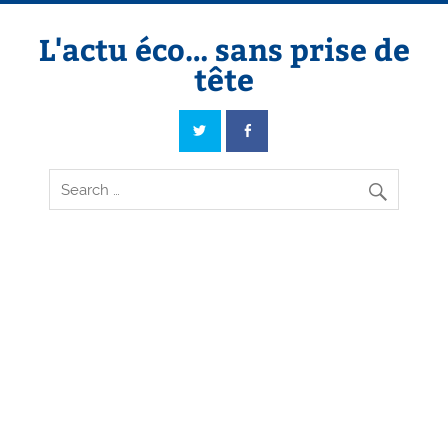
Skip
to
content
L'actu éco… sans prise de
tête
L'actu éco… sans prise de tête