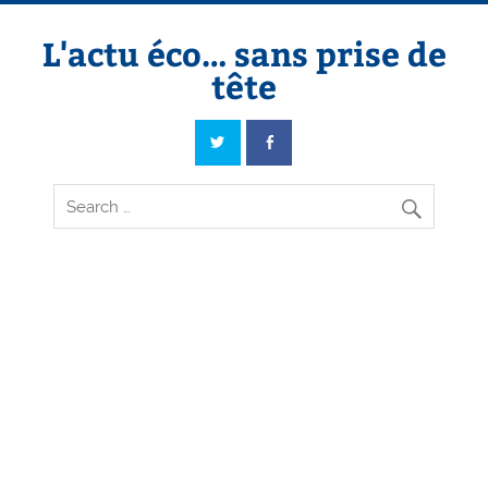
Skip
to
content
L'actu éco… sans prise de
tête
L'actu éco… sans prise de tête