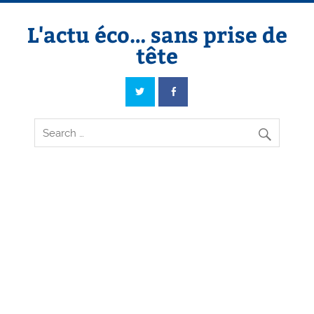
Skip
to
content
L'actu éco… sans prise de
tête
L'actu éco… sans prise de tête