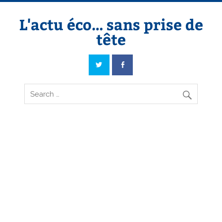
Skip
to
content
L'actu éco… sans prise de
tête
L'actu éco… sans prise de tête