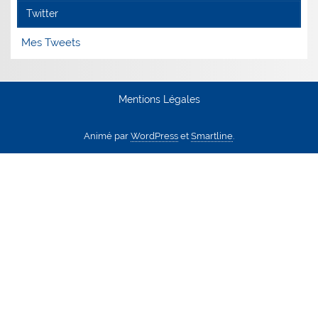
Twitter
Mes Tweets
Mentions Légales
Animé par
WordPress
et
Smartline
.