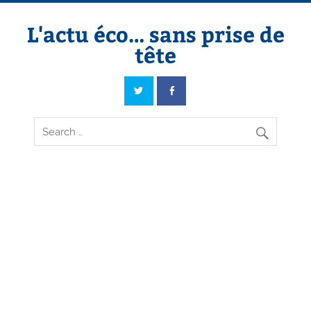
Skip
to
content
L'actu éco… sans prise de
tête
L'actu éco… sans prise de tête