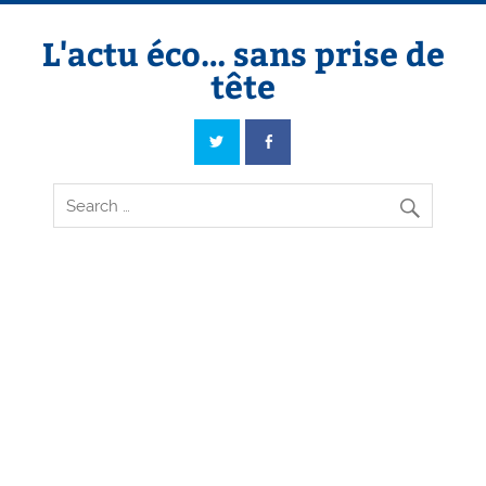
Skip
to
content
L'actu éco… sans prise de
tête
L'actu éco… sans prise de tête