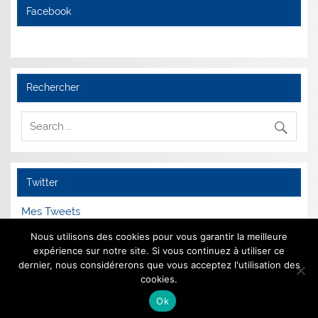
Facebook
Rechercher
Twitter
Mes Tweets
Nous utilisons des cookies pour vous garantir la meilleure
expérience sur notre site. Si vous continuez à utiliser ce
dernier, nous considérerons que vous acceptez l'utilisation des
Mentions Légales
cookies.
Ok
Animé par
WordPress
et
Smartline
.