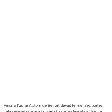
Ainsi, si l’usine Alstom de Belfort devait fermer ses portes,
cela créerait une réaction en chaine qui finirait par tuer le