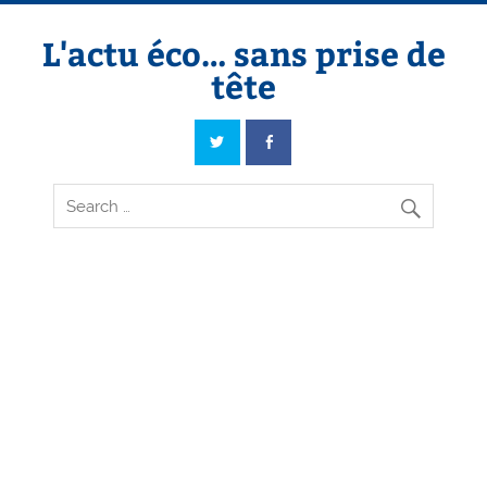
Skip
to
content
L'actu éco… sans prise de
tête
L'actu éco… sans prise de tête