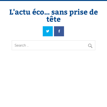
Skip
to
content
L'actu éco… sans prise de
tête
L'actu éco… sans prise de tête