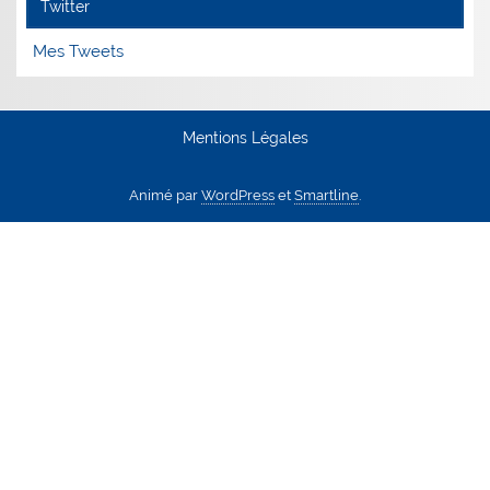
Twitter
Mes Tweets
Mentions Légales
Animé par
WordPress
et
Smartline
.