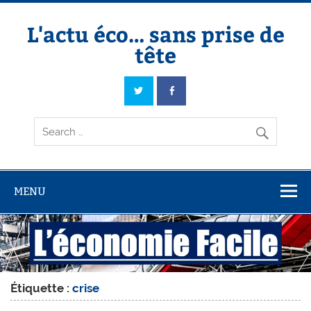
Skip
to
content
L'actu éco… sans prise de
tête
L'actu éco… sans prise de tête
MENU
Étiquette :
crise