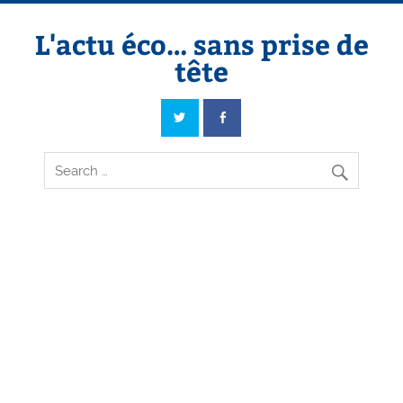
Skip
to
content
L'actu éco… sans prise de
tête
L'actu éco… sans prise de tête