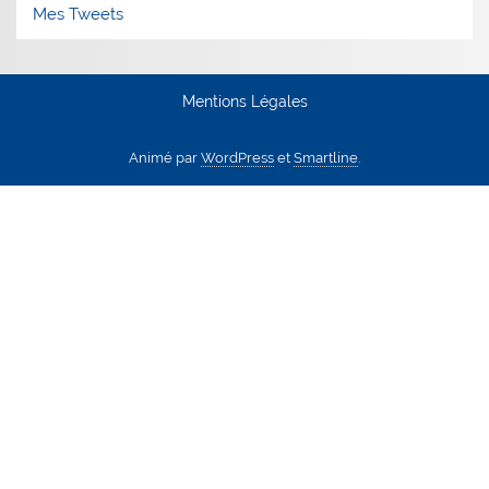
Mes Tweets
Mentions Légales
Animé par
WordPress
et
Smartline
.