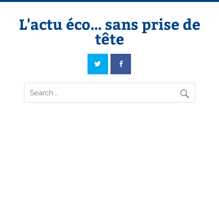
Skip
to
content
L'actu éco… sans prise de
tête
L'actu éco… sans prise de tête