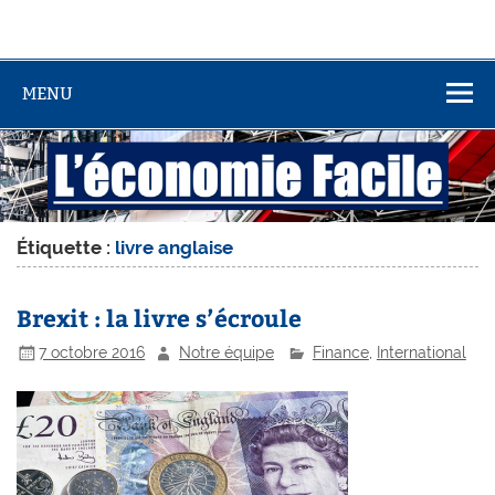
MENU
Étiquette :
livre anglaise
Brexit : la livre s’écroule
7 octobre 2016
Notre équipe
Finance
,
International