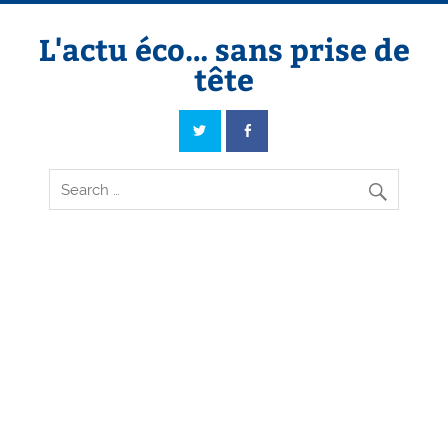
Skip
to
content
L'actu éco… sans prise de
tête
L'actu éco… sans prise de tête