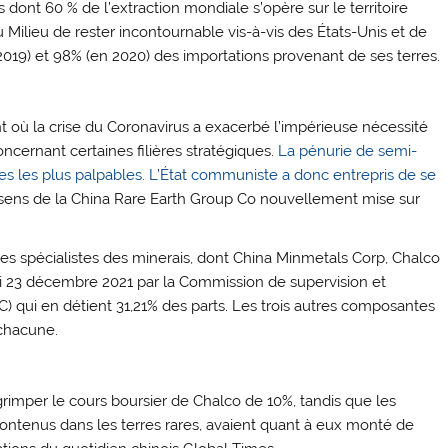
s dont 60 % de l’extraction mondiale s’opère sur le territoire
 Milieu de rester incontournable vis-à-vis des États-Unis et de
19) et 98% (en 2020) des importations provenant de ses terres.
t où la crise du Coronavirus a exacerbé l’impérieuse nécessité
cernant certaines filières stratégiques.
La pénurie de semi-
s les plus palpables. L’État communiste a donc entrepris de se
e sens de la China Rare Earth Group Co nouvellement mise sur
ques spécialistes des minerais, dont China Minmetals Corp, Chalco
i 23 décembre 2021 par la Commission de supervision et
AC) qui en détient 31,21% des parts. Les trois autres composantes
 chacune.
grimper le cours boursier de Chalco de 10%, tandis que les
ontenus dans les terres rares, avaient quant à eux monté de