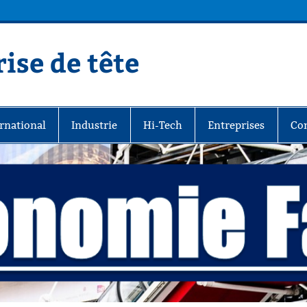
ise de tête
rnational
Industrie
Hi-Tech
Entreprises
Co