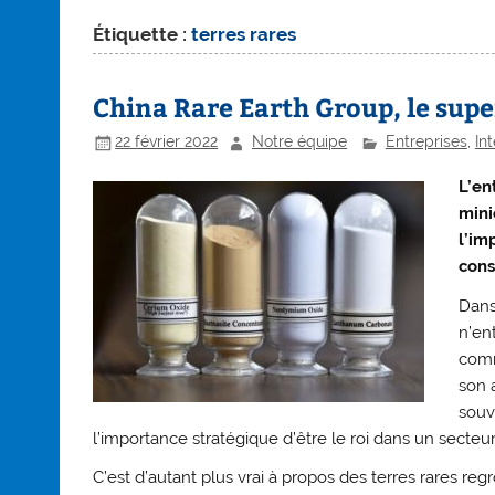
Étiquette :
terres rares
China Rare Earth Group, le supe
22 février 2022
Notre équipe
Entreprises
,
In
L’en
mini
l’im
cons
Dans
n’ent
comm
son 
souv
l’importance stratégique d’être le roi dans un sect
C’est d’autant plus vrai à propos des terres rares re