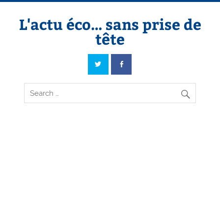
Skip
to
content
L'actu éco… sans prise de
tête
L'actu éco… sans prise de tête