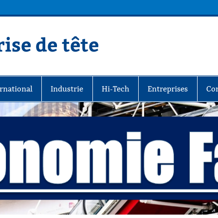
ise de tête
rnational
Industrie
Hi-Tech
Entreprises
Co