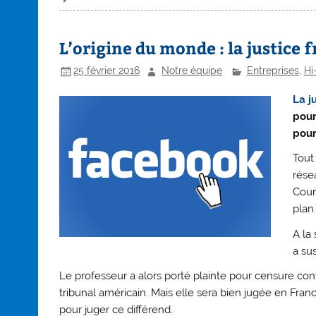
L’origine du monde : la justice 
25 février 2016
Notre équipe
Entreprises
,
Hi
La j
pour
pour
Tout
rése
Cour
plan.
A la
a su
Le professeur a alors porté plainte pour censure cont
tribunal américain. Mais elle sera bien jugée en Fran
pour juger ce différend.