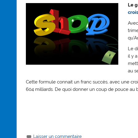
Le g
croi
Avec
trim
qu’A
Le di
il y
mett
au se
Cette formule connait un franc succès, avec une croi
604 milliards. De quoi donner un coup de pouce au bi
Laisser un commentaire