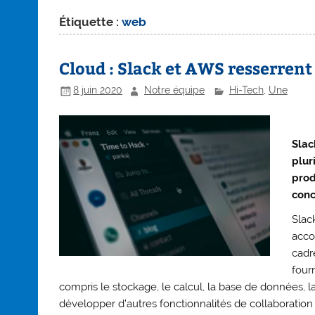
Étiquette :
web
Cloud : Slack et AWS resserrent 
8 juin 2020
Notre équipe
Hi-Tech
,
Une
Slac
plur
prod
conc
Slac
acco
cadr
four
compris le stockage, le calcul, la base de données, l
développer d’autres fonctionnalités de collaboratio