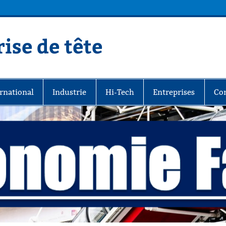
ise de tête
rnational
Industrie
Hi-Tech
Entreprises
Co