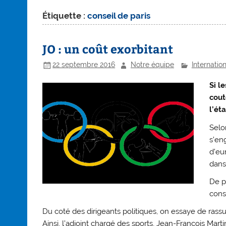
Étiquette :
conseil de paris
JO : un coût exorbitant
22 septembre 2016
Notre équipe
Internatio
Si l
cout
l’éta
Selon
s’en
d’eu
dans 
De pl
consé
Du coté des dirigeants politiques, on essaye de rass
Ainsi, l’adjoint chargé des sports, Jean-François Mart