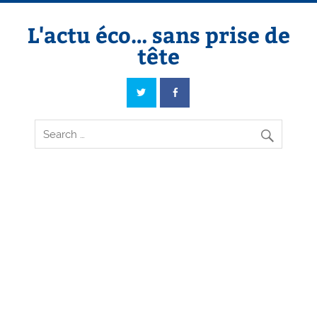
Skip
to
content
L'actu éco… sans prise de
tête
L'actu éco… sans prise de tête