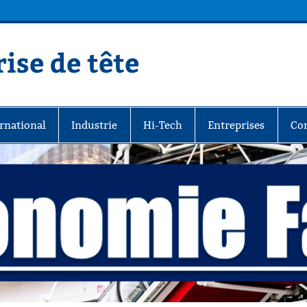
ise de tête
rnational
Industrie
Hi-Tech
Entreprises
Co