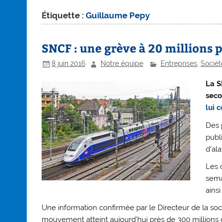
Étiquette :
Guillaume Pepy
SNCF : une grève à 20 millions p
8 juin 2016
Notre équipe
Entreprises
,
Sociét
La S
seco
lui 
Des 
publ
d’al
Les 
semai
ains
Une information confirmée par le Directeur de la soc
mouvement atteint aujourd’hui près de 300 millions 