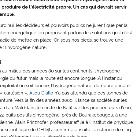
 produire de l’électricité propre. Un cas qui devrait servir
emple.
urd’hui, les décideurs et pouvoirs publics ne jurent que par la
ition énergétique, en proposant parfois des solutions qu’il n’est
facile de mettre en place. Or, sous nos pieds, se trouve une
 : l’hydrogène naturel.
s
au milieu des années 80 sur les continents, l’hydrogène
e du futur, mais la route est encore longue…A l’instar du
on exploitation soit lancée, l’hydrogène naturel demeure encore
« cartésien »,
Aliou Diallo
n’a pas attendu que des tonnes de
enture. Vers la fin des années 2000, il lance sa société sur les
rd au Mali (dans le cercle de Kati) par des prospecteurs d’eau,
22 puits positifs d’hydrogène, près de Bourakebougou, à une
nne. Alain Prinzhofer, professeur affilié à l’Institut de physique
cteur scientifique de GEO4U, confirme ensuite l’existence de cinq
0m) s’étendant sur 20 kilomètres de large.