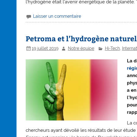
l’hydrogène était l’avenir énergétique de la planète.
Laisser un commentaire
Petroma et l’hydrogène naturel
19 juillet 2019
Notre équipe
Hi-Tech
,
Interna
La d
régi
anno
phys
a en
l’hy
pour
rapp
La c
chercheurs ayant dévoilé les résultats de leur étude 