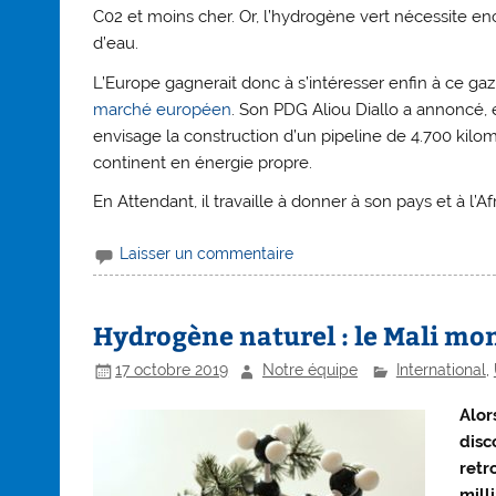
C02 et moins cher. Or, l’hydrogène vert nécessite e
d’eau.
L’Europe gagnerait donc à s’intéresser enfin à ce ga
marché européen
. Son PDG Aliou Diallo a annoncé, e
envisage la construction d’un pipeline de 4.700 kilo
continent en énergie propre.
En Attendant, il travaille à donner à son pays et à l
Laisser un commentaire
Hydrogène naturel : le Mali mo
17 octobre 2019
Notre équipe
International
,
Alor
disc
retr
mill