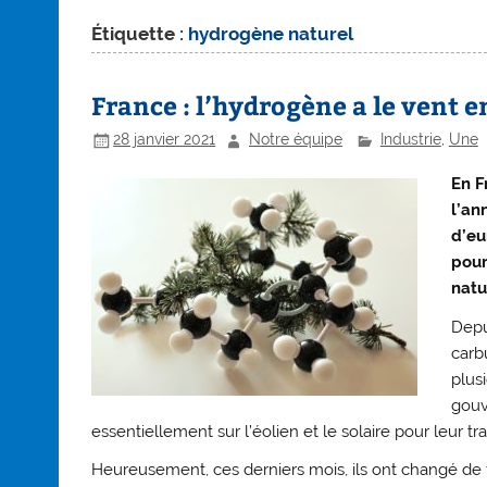
Étiquette :
hydrogène naturel
France : l’hydrogène a le vent 
28 janvier 2021
Notre équipe
Industrie
,
Une
En F
l’an
d’eu
pour
natu
Depu
carb
plus
gouv
essentiellement sur l’éolien et le solaire pour leur tr
Heureusement, ces derniers mois, ils ont changé de f