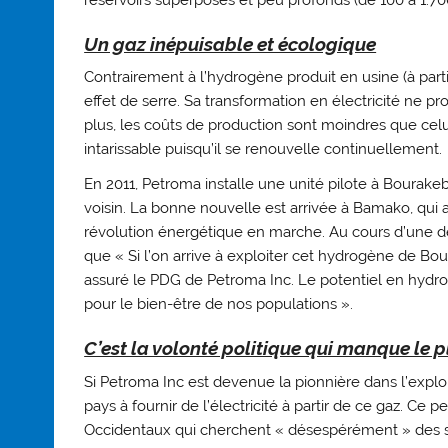
Un gaz inépuisable et écologique
Contrairement à l’hydrogène produit en usine (à parti
effet de serre. Sa transformation en électricité ne p
plus, les coûts de production sont moindres que celui
intarissable puisqu’il se renouvelle continuellement.
En 2011, Petroma installe une unité pilote à Bourakebo
voisin. La bonne nouvelle est arrivée à Bamako, qui a
révolution énergétique en marche. Au cours d’une de
que « Si l’on arrive à exploiter cet hydrogène de Bou
assuré le PDG de Petroma Inc. Le potentiel en hydr
pour le bien-être de nos populations ».
C’est la volonté politique qui manque le p
Si Petroma Inc est devenue la pionnière dans l’exploi
pays à fournir de l’électricité à partir de ce gaz. Ce 
Occidentaux qui cherchent « désespérément » des s