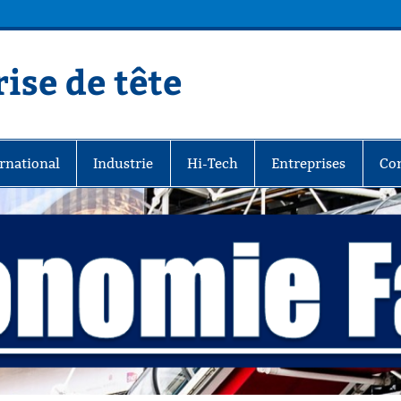
ise de tête
rnational
Industrie
Hi-Tech
Entreprises
Co