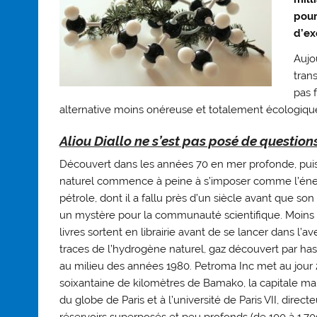
pour
d’ex
Aujo
trans
pas 
alternative moins onéreuse et totalement écologique
Aliou Diallo ne s’est pas posé de question
Découvert dans les années 70 en mer profonde, puis 
naturel commence à peine à s’imposer comme l’énergi
pétrole, dont il a fallu près d’un siècle avant que s
un mystère pour la communauté scientifique. Moins 
livres sortent en librairie avant de se lancer dans l’av
traces de l’hydrogène naturel, gaz découvert par hasa
au milieu des années 1980. Petroma Inc met au jour 
soixantaine de kilomètres de Bamako, la capitale malie
du globe de Paris et à l’université de Paris VII, dire
réservoirs superposés et peu profonds (de 100 à 1.70