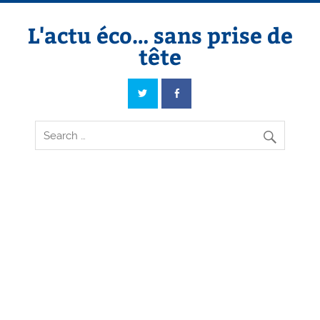
Skip
to
content
L'actu éco… sans prise de
tête
L'actu éco… sans prise de tête